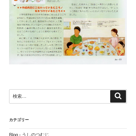
検
検
索
索:
カテゴリー
Blog - うしのつむじ