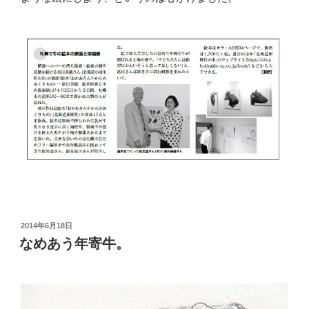
投
2014年6月18日
稿
なめあう年寄牛。
日: