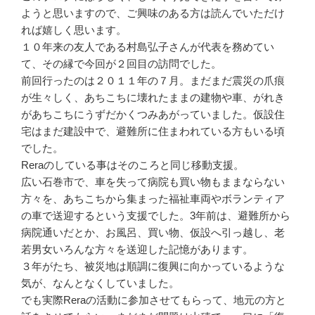
ようと思いますので、ご興味のある方は読んでいただけ
れば嬉しく思います。
１０年来の友人である村島弘子さんが代表を務めてい
て、その縁で今回が２回目の訪問でした。
前回行ったのは２０１１年の７月。まだまだ震災の爪痕
が生々しく、あちこちに壊れたままの建物や車、がれき
があちこちにうずだかくつみあがっていました。仮設住
宅はまだ建設中で、避難所に住まわれている方もいる頃
でした。
Reraのしている事はそのころと同じ移動支援。
広い石巻市で、車を失って病院も買い物もままならない
方々を、あちこちから集まった福祉車両やボランティア
の車で送迎するという支援でした。3年前は、避難所から
病院通いだとか、お風呂、買い物、仮設へ引っ越し、老
若男女いろんな方々を送迎した記憶があります。
３年がたち、被災地は順調に復興に向かっているような
気が、なんとなくしていました。
でも実際Reraの活動に参加させてもらって、地元の方と