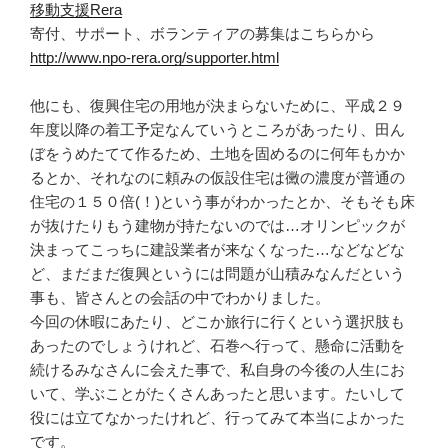
移動支援Rera
寄付、サポート、ボランティアの募集はこちらから
http://www.npo-rera.org/supporter.html
他にも、復興住宅の用地が決まらないために、平成２９
年度以降の着工予定なんていうところがあったり、田ん
ぼをうめたてて作るため、土地を固めるのに何年もかか
るとか、それなのに頼みの仮設住宅は黴の濃度が普通の
住宅の１５０倍(！)という事がわかったとか、そもそも床
が抜けたりもう建物が持たないのでは…オリンピックが
決まってこっちに建設業者が来なくなった…などなどな
ど、まだまだ復興というには問題が山積みなんだという
事も、皆さんとの会話の中でわかりました。
今回の休暇にあたり、どこか旅行に行くという選択肢も
あったのでしょうけれど、石巻へ行って、懸命に活動を
続けるみなさんに会えた事で、私自身の今後の人生にお
いて、学ぶことがたくさんあったと思います。たいして
役には立てなかったけれど、行ってみて本当によかった
です。