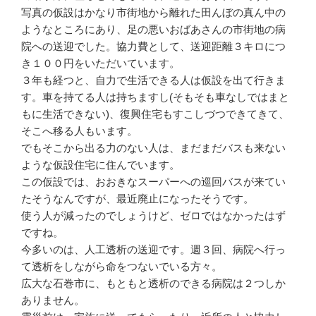
写真の仮設はかなり市街地から離れた田んぼの真ん中の
ようなところにあり、足の悪いおばあさんの市街地の病
院への送迎でした。協力費として、送迎距離３キロにつ
き１００円をいただいています。
３年も経つと、自力で生活できる人は仮設を出て行きま
す。車を持てる人は持ちますし(そもそも車なしではまと
もに生活できない)、復興住宅もすこしづつできてきて、
そこへ移る人もいます。
でもそこから出る力のない人は、まだまだバスも来ない
ような仮設住宅に住んでいます。
この仮設では、おおきなスーパーへの巡回バスが来てい
たそうなんですが、最近廃止になったそうです。
使う人が減ったのでしょうけど、ゼロではなかったはず
ですね。
今多いのは、人工透析の送迎です。週３回、病院へ行っ
て透析をしながら命をつないでいる方々。
広大な石巻市に、もともと透析のできる病院は２つしか
ありません。