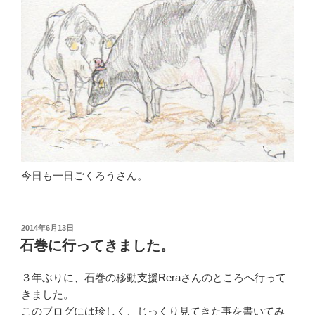
今日も一日ごくろうさん。
投
2014年6月13日
稿
石巻に行ってきました。
日:
３年ぶりに、石巻の移動支援Reraさんのところへ行って
きました。
このブログには珍しく、じっくり見てきた事を書いてみ