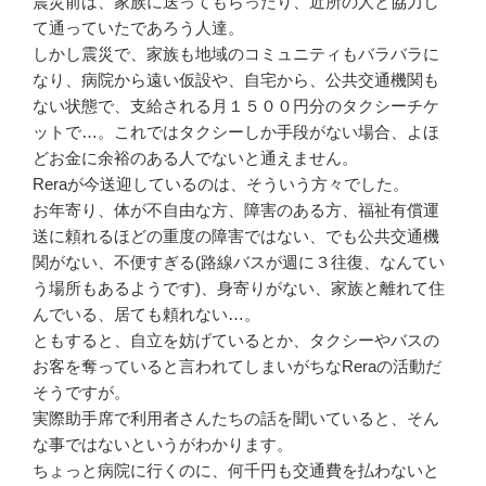
震災前は、家族に送ってもらったり、近所の人と協力し
て通っていたであろう人達。
しかし震災で、家族も地域のコミュニティもバラバラに
なり、病院から遠い仮設や、自宅から、公共交通機関も
ない状態で、支給される月１５００円分のタクシーチケ
ットで…。これではタクシーしか手段がない場合、よほ
どお金に余裕のある人でないと通えません。
Reraが今送迎しているのは、そういう方々でした。
お年寄り、体が不自由な方、障害のある方、福祉有償運
送に頼れるほどの重度の障害ではない、でも公共交通機
関がない、不便すぎる(路線バスが週に３往復、なんてい
う場所もあるようです)、身寄りがない、家族と離れて住
んでいる、居ても頼れない…。
ともすると、自立を妨げているとか、タクシーやバスの
お客を奪っていると言われてしまいがちなReraの活動だ
そうですが。
実際助手席で利用者さんたちの話を聞いていると、そん
な事ではないというがわかります。
ちょっと病院に行くのに、何千円も交通費を払わないと