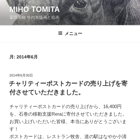
コ
MIHO TOMITA
ン
冨田美穂 牛の木版画と絵画
テ
ン
ツ
メニュー
へ
ス
キ
月:
2014年6月
ッ
プ
投
2014年6月30日
稿
チャリティーポストカードの売り上げを寄
日:
付させていただきました。
チャリティーポストカードの売り上げから、16,400円
を、石巻の移動支援Reraに寄付させていただきました。
お買い上げいただいた皆様、本当にありがとうございま
す！
ポストカードは、レストラン牧舎、道の駅はなやか小清