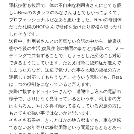
運転技術も抜群で、体の不自由な利用者さんにとても優
しいReraのスタッフのみなさんはとてもかっこよくて、
プロフェッショナルだなあと思いました。Reraの母団体
だった札幌のHOPさんで研修を受けたり資格を取ったり
したそうです。
送迎中、利用者さんとの何気ない会話の中から、健康状
態や今後の生活(復興住宅の抽選の事など)を聞いて、ミー
ティングで共有することで、ちょっとした変化にも対応
できるようにしています。たとえば急に認知症が進んで
しまった方など、送迎で気づいた事を地域の福祉の方と
連携して対応してもらうなど。そういう意味でも、Rera
は一つの役割をになっていると言えます。
実際に接するドライバーさんや、送迎申し込みの電話の
様子で、さりげなく見守っているという事、利用者の方
はもちろん、やむを得ず離れて暮らしている家族の方に
もとても心強い事ではないかと思います。
そもそも石巻や、きっとほかの地方都市でも、車を運転
できないお年寄りの移動困難という問題はもともとあっ