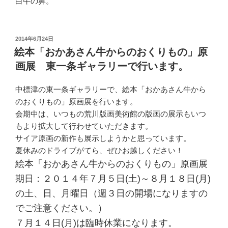
白牛の鼻。
投
2014年6月24日
稿
絵本「おかあさん牛からのおくりもの」原
日:
画展 東一条ギャラリーで行います。
中標津の東一条ギャラリーで、絵本「おかあさん牛から
のおくりもの」原画展を行います。
会期中は、いつもの荒川版画美術館の版画の展示もいつ
もより拡大して行わせていただきます。
サイア原画の新作も展示しようかと思っています。
夏休みのドライブがてら、ぜひお越しください！
絵本「おかあさん牛からのおくりもの」原画展
期日：２０１４年７月５日(土)～８月１８日(月)
の土、日、月曜日（週３日の開場になりますの
でご注意ください。）
７月１４日(月)は臨時休業になります。