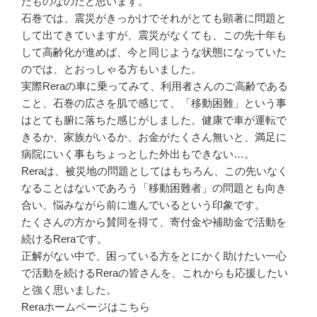
たものなのだと思います。
石巻では、震災がきっかけでそれがとても顕著に問題と
して出てきていますが、震災がなくても、この先十年も
して高齢化が進めば、今と同じような状態になっていた
のでは、とおっしゃる方もいました。
実際Reraの車に乗ってみて、利用者さんのご高齢である
こと、石巻の広さを肌で感じて、「移動困難」という事
はとても腑に落ちた感じがしました。健康で車が運転で
きるか、家族がいるか、お金がたくさん無いと、満足に
病院にいく事もちょっとした外出もできない…。
Reraは、被災地の問題としてはもちろん、この先いなく
なることはないであろう「移動困難者」の問題とも向き
合い、悩みながら前に進んでいるという印象です。
たくさんの方から賛同を得て、寄付金や補助金で活動を
続けるReraです。
正解がない中で、困っている方をとにかく助けたい一心
で活動を続けるReraの皆さんを、これからも応援したい
と強く思いました。
Reraホームページはこちら