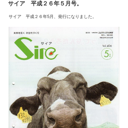
稿
サイア 平成２６年５月号。
日:
サイア 平成２６年5月、発行になりました。