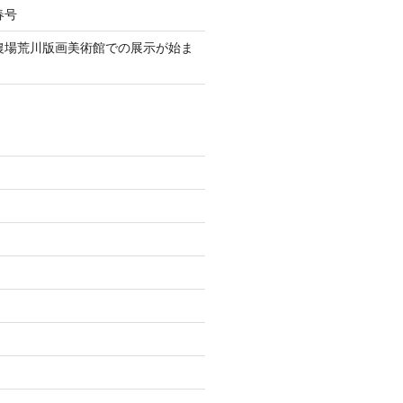
春号
伯農場荒川版画美術館での展示が始ま