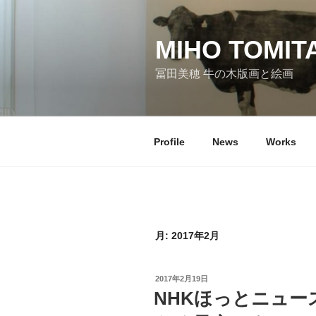
コ
ン
テ
MIHO TOMIT
ン
冨田美穂 牛の木版画と絵画
ツ
へ
ス
キ
Profile
News
Works
ッ
プ
月:
2017年2月
投
2017年2月19日
稿
NHKほっとニュー
日: