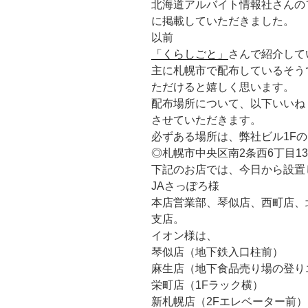
北海道アルバイト情報社さんのフ
に掲載していただきました。
以前
「くらしごと」
さんで紹介して
主に札幌市で配布しているそう
ただけると嬉しく思います。
配布場所について、以下いいね！農s
させていただきます。
必ずある場所は、弊社ビル1F
◎札幌市中央区南2条西6丁目13-
下記のお店では、今日から設置
JAさっぽろ様
本店営業部、琴似店、西町店、
支店。
イオン様は、
琴似店（地下鉄入口柱前）
麻生店（地下食品売り場の登り
栄町店（1Fラック横）
新札幌店（2Fエレベーター前）