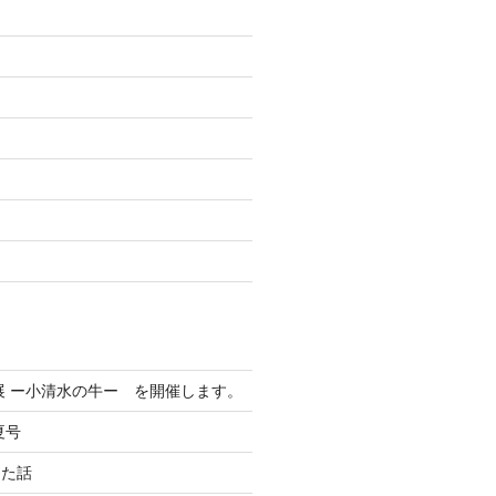
た
展 ー小清水の牛ー を開催します。
夏号
った話