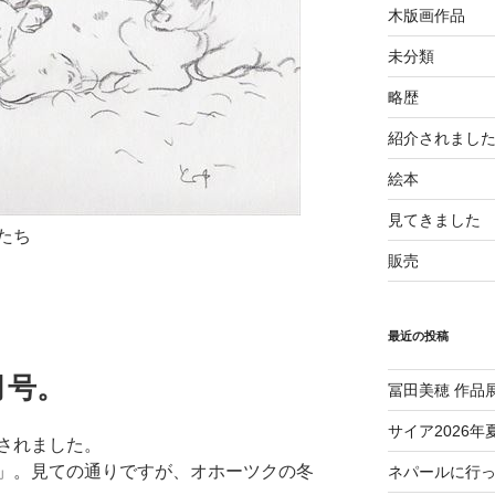
木版画作品
未分類
略歴
紹介されまし
絵本
見てきました
たち
販売
最近の投稿
月号。
冨田美穂 作品
サイア2026年
されました。
」。見ての通りですが、オホーツクの冬
ネパールに行