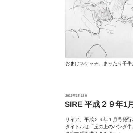
おまけスケッチ、まったり子牛
投
2017年2月13日
稿
SIRE 平成２９年1
日:
サイア、平成２９年１月号発行
タイトルは「丘の上のパンダ牛