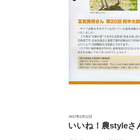
投
2017年2月12日
稿
いいね！農styl
日: