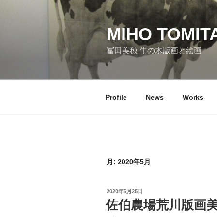
コ
ン
テ
MIHO TOMIT
ン
冨田美穂 牛の木版画と絵画
ツ
へ
ス
キ
Profile
News
Works
ッ
プ
月:
2020年5月
投
2020年5月25日
稿
佐伯農場荒川版画
日: