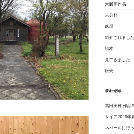
木版画作品
未分類
略歴
紹介されまし
絵本
見てきました
販売
最近の投稿
冨田美穂 作品
サイア2026年
ネパールに行