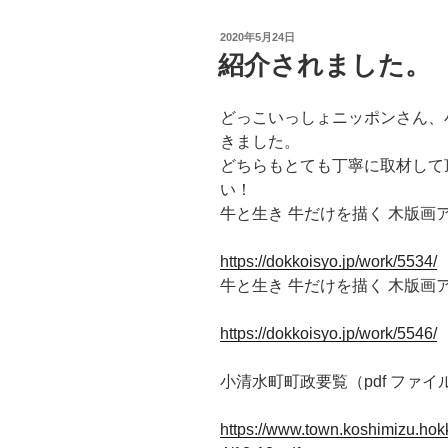
投
2020年5月24日
稿
紹介されました。
日:
どっこいっしょニッポンさん、
きました。
どちらもとても丁寧に取材して
い！
牛と生き 牛だけを描く 木版画
https://dokkoisyo.jp/work/5534/
牛と生き 牛だけを描く 木版画
https://dokkoisyo.jp/work/5546/
小清水町町政要覧（pdf ファ
https://www.town.koshimizu.hok