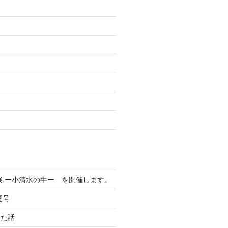
た
展 ー小清水の牛ー を開催します。
夏号
った話