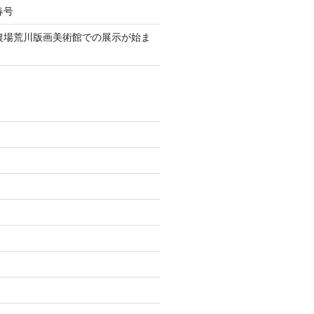
春号
伯農場荒川版画美術館での展示が始ま