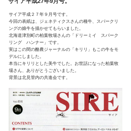
サイア平成27年9月号。
日:
サイア平成２７年９月号です。
今回の表紙は、ジェネティクスさんの種牛、スパークリ
ングの娘牛を描かせてもらいました。
北海道津別町の柏葉牧場さんの「ドリーミイ スパーク
リング ハンナー」です。
実はこの間の酪農ジャーナルの「キリリ」もこの牛をモ
デルにしました。
本当にキリリとした美牛でした。お世話になった柏葉牧
場さん、ありがとうございました。
背景は北見管内の共進会です。