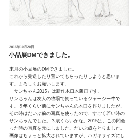
投
2015年10月20日
稿
小品展DMできました。
日:
来月の小品展のDMできました。
これから発送したり置いてもらったりしようと思いま
す。よろしくお願いします。
「サンちゃん2015」は新作木口木版画です。
サンちゃんは友人の牧場で飼っているジャージー牛で
す。５年くらい前にサンちゃんの木口を作りましたが、
その時はだいぶ前の写真を使ったので、すごく若い時の
サンちゃんでした。３歳くらいかな。2015は、この間会
った時の写真を元にしました。だいぶ歳をとりました。
画像はちょっと拡大されていますが、ハガキサイズにし