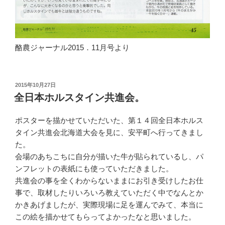
酪農ジャーナル2015．11月号より
投
2015年10月27日
稿
全日本ホルスタイン共進会。
日:
ポスターを描かせていただいた、第１４回全日本ホルス
タイン共進会北海道大会を見に、安平町へ行ってきまし
た。
会場のあちこちに自分が描いた牛が貼られているし、パ
ンフレットの表紙にも使っていただきました。
共進会の事を全くわからないままにお引き受けしたお仕
事で、取材したりいろいろ教えていただく中でなんとか
かきあげましたが、実際現場に足を運んでみて、本当に
この絵を描かせてもらってよかったなと思いました。