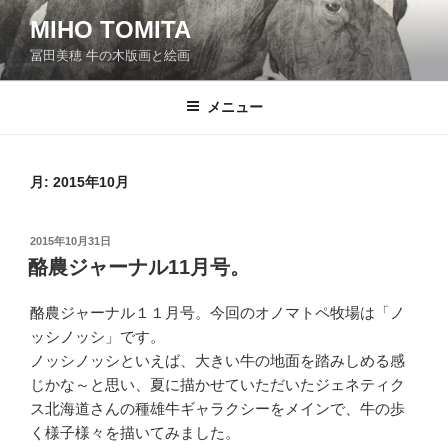
コ
MIHO TOMITA
ン
冨田美穂 牛の木版画と絵画
テ
ン
ツ
メニュー
へ
ス
キ
月:
2015年10月
ッ
プ
投
2015年10月31日
稿
酪農ジャーナル11月号。
日:
酪農ジャーナル１１月号。今回のオノマトペ牧場は「ノ
ッシノッシ」です。
ノッシノッシといえば、大きい牛の地面を踏みしめる感
じかな～と思い、夏に描かせていただいたジェネティク
ス北海道さんの種雄牛ギャラクシーをメインで、牛の歩
く様子様々を描いてみました。