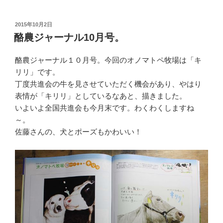
投
2015年10月2日
稿
酪農ジャーナル10月号。
日:
酪農ジャーナル１０月号。今回のオノマトペ牧場は「キ
リリ」です。
丁度共進会の牛を見させていただく機会があり、やはり
表情が「キリリ」としているなあと、描きました。
いよいよ全国共進会も今月末です。わくわくしますね
～。
佐藤さんの、犬とポーズもかわいい！