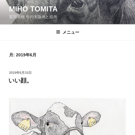
コ
MIHO TOMITA
ン
冨田美穂 牛の木版画と絵画
テ
ン
ツ
メニュー
へ
ス
キ
月:
2019年6月
ッ
プ
投
2019年6月15日
稿
いい顔。
日: