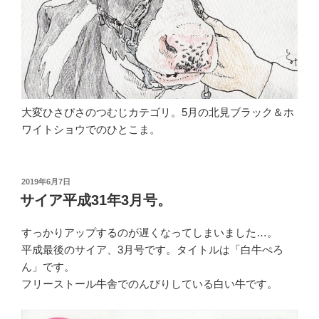
大変ひさびさのつむじカテゴリ。5月の北見ブラック＆ホ
ワイトショウでのひとこま。
投
2019年6月7日
稿
サイア平成31年3月号。
日:
すっかりアップするのが遅くなってしまいました…。
平成最後のサイア、3月号です。タイトルは「白牛ぺろ
ん」です。
フリーストール牛舎でのんびりしている白い牛です。