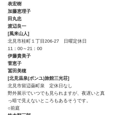
表宏樹
加藤恵理子
田丸忠
渡辺良一
[風来山人]
北見市桂町１丁目206-27 日曜定休日
11：00～21：00
伊藤貴美子
菅恵子
冨田美穂
[北見温泉(ポンユ)旅館三光荘]
北見市留辺蘂町泉 定休日なし
野外展示でいつでも見られますが、夜遅いと真
っ暗で見えないところもあるそうです。
○前庭