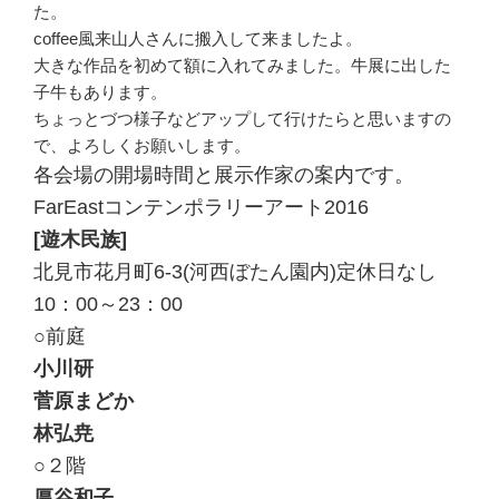
た。
coffee風来山人さんに搬入して来ましたよ。
大きな作品を初めて額に入れてみました。牛展に出した
子牛もあります。
ちょっとづつ様子などアップして行けたらと思いますの
で、よろしくお願いします。
各会場の開場時間と展示作家の案内です。
FarEastコンテンポラリーアート2016
[遊木民族]
北見市花月町6-3(河西ぼたん園内)定休日なし
10：00～23：00
○前庭
小川研
菅原まどか
林弘尭
○２階
厚谷和子