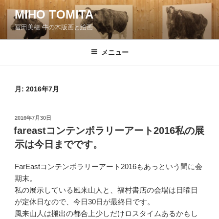
コ
MIHO TOMITA
ン
冨田美穂 牛の木版画と絵画
テ
ン
ツ
メニュー
へ
ス
キ
月:
2016年7月
ッ
プ
投
2016年7月30日
稿
fareastコンテンポラリーアート2016私の展
日:
示は今日までです。
FarEastコンテンポラリーアート2016もあっという間に会
期末。
私の展示している風来山人と、福村書店の会場は日曜日
が定休日なので、今日30日が最終日です。
風来山人は搬出の都合上少しだけロスタイムあるかもし