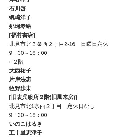
石川啓
蠣崎洋子
那珂琴絵
[福村書店]
北見市北３条西２丁目2-16 日曜日定休
9：30～18：00
○２階
大西祐子
片岸法恵
牧野歩未
[旧表呉服店２階(旧風来房)]
北見市北1条西２丁目 定休日なし
9：30～18：00
いのこはるき
五十嵐恵津子