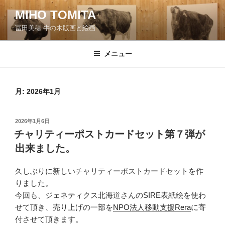
コ
MIHO TOMITA
ン
冨田美穂 牛の木版画と絵画
テ
ン
ツ
メニュー
へ
ス
キ
月:
2026年1月
ッ
プ
投
2026年1月6日
稿
チャリティーポストカードセット第７弾が
日:
出来ました。
久しぶりに新しいチャリティーポストカードセットを作
りました。
今回も、ジェネティクス北海道さんのSIRE表紙絵を使わ
せて頂き、売り上げの一部を
NPO法人移動支援Rera
に寄
付させて頂きます。