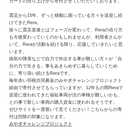
カードの売り上げから寄付させていただいております。
震災から15年、ずっと移動に困っている方々を送迎し続
けてきたRera。
徐々に震災直後とはフェーズが変わって、Reraの在り方
も今後変わっていくのかもしれませんが、利用者さんが
いて、Reraが活動を続ける限り、応援していきたいと思
います。
病気や障害などで自力で外出する事が難しい方々が「自
分の力で生きる」事をあきらめずに暮らしていくため
に、寄り添い続けるReraです。
毎年赤い羽根共同募金のみやぎチャレンジプロジェクト
経由で寄付させてもらっていますが、12年もの間Reraで
送迎に使われてきた福祉車両が次の車検が難しいかも、
との事で新しい車両の購入資金に使われるそうです。
ぜひサイトを一度覗いて見てください！こちらからの寄
付は控除の対象になります。
みやぎチャレンジプロジェクト