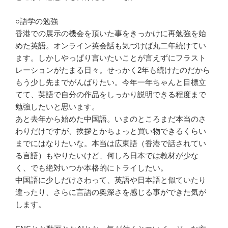
○語学の勉強
香港での展示の機会を頂いた事をきっかけに再勉強を始
めた英語。オンライン英会話も気づけば丸二年続けてい
ます。しかしやっぱり言いたいことが言えずにフラスト
レーションがたまる日々。せっかく2年も続けたのだから
もう少し先までがんばりたい。今年一年ちゃんと目標立
てて、英語で自分の作品をしっかり説明できる程度まで
勉強したいと思います。
あと去年から始めた中国語。いまのところまだ本当のさ
わりだけですが、挨拶とかちょっと買い物できるくらい
までにはなりたいな。本当は広東語（香港で話されてい
る言語）もやりたいけど、何しろ日本では教材が少な
く、でも絶対いつか本格的にトライしたい。
中国語に少しだけさわって、英語や日本語と似ていたり
違ったり、さらに言語の奥深さを感じる事ができた気が
します。