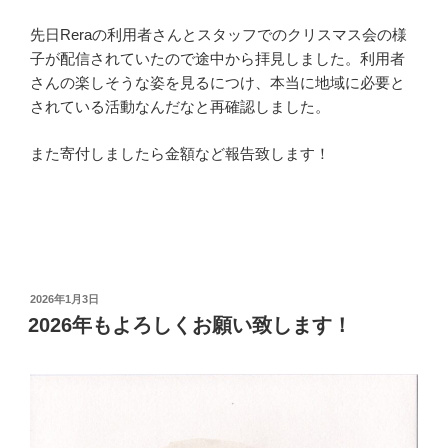
先日Reraの利用者さんとスタッフでのクリスマス会の様
子が配信されていたので途中から拝見しました。利用者
さんの楽しそうな姿を見るにつけ、本当に地域に必要と
されている活動なんだなと再確認しました。
また寄付しましたら金額など報告致します！
投
2026年1月3日
稿
2026年もよろしくお願い致します！
日: