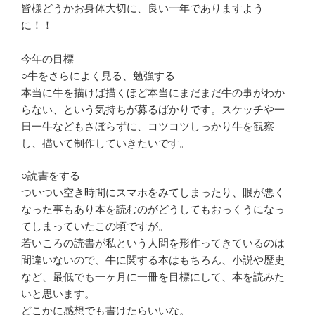
皆様どうかお身体大切に、良い一年でありますよう
に！！
今年の目標
○牛をさらによく見る、勉強する
本当に牛を描けば描くほど本当にまだまだ牛の事がわか
らない、という気持ちが募るばかりです。スケッチや一
日一牛などもさぼらずに、コツコツしっかり牛を観察
し、描いて制作していきたいです。
○読書をする
ついつい空き時間にスマホをみてしまったり、眼が悪く
なった事もあり本を読むのがどうしてもおっくうになっ
てしまっていたこの頃ですが。
若いころの読書が私という人間を形作ってきているのは
間違いないので、牛に関する本はもちろん、小説や歴史
など、最低でも一ヶ月に一冊を目標にして、本を読みた
いと思います。
どこかに感想でも書けたらいいな。