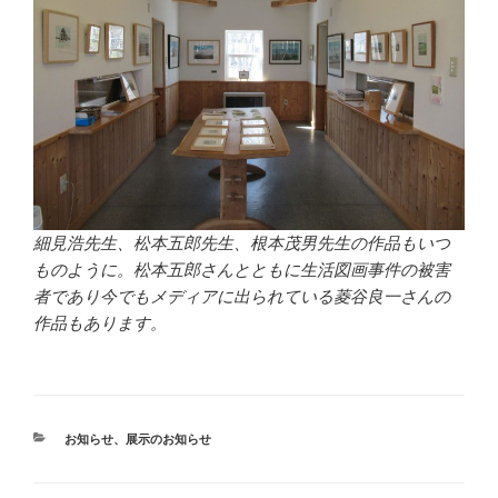
細見浩先生、松本五郎先生、根本茂男先生の作品もいつ
ものように。松本五郎さんとともに生活図画事件の被害
者であり今でもメディアに出られている菱谷良一さんの
作品もあります。
カ
お知らせ
、
展示のお知らせ
テ
ゴ