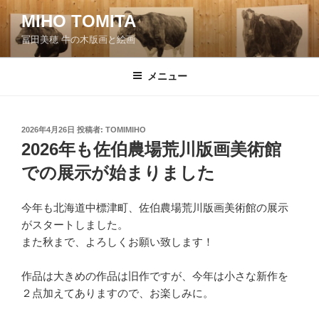
コ
MIHO TOMITA
ン
冨田美穂 牛の木版画と絵画
テ
ン
ツ
メニュー
へ
ス
キ
投
2026年4月26日
投稿者:
TOMIMIHO
稿
ッ
2026年も佐伯農場荒川版画美術館
日:
プ
での展示が始まりました
今年も北海道中標津町、佐伯農場荒川版画美術館の展示
がスタートしました。
また秋まで、よろしくお願い致します！
作品は大きめの作品は旧作ですが、今年は小さな新作を
２点加えてありますので、お楽しみに。