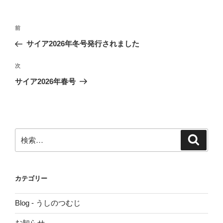
リ
ー
投
前
前
稿
の
サイア2026年冬号発行されました
ナ
投
ビ
稿
次
次
ゲ
の
サイア2026年春号
投
ー
稿
シ
ョ
ン
検
検
索
索:
カテゴリー
Blog - うしのつむじ
お知らせ