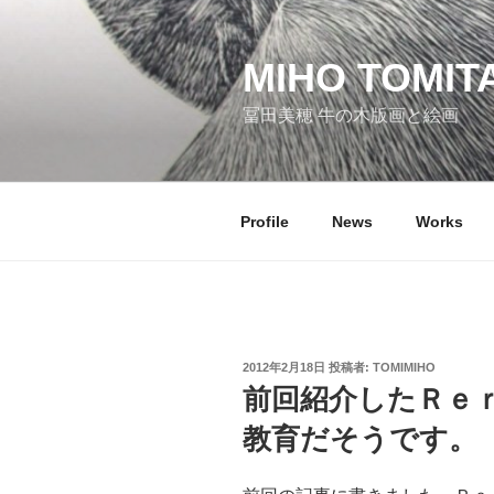
コ
ン
テ
MIHO TOMIT
ン
冨田美穂 牛の木版画と絵画
ツ
へ
ス
キ
Profile
News
Works
ッ
プ
投
2012年2月18日
投稿者:
TOMIMIHO
稿
前回紹介したＲｅｒ
日:
教育だそうです。