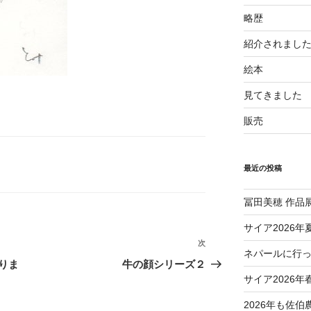
略歴
紹介されまし
絵本
見てきました
販売
最近の投稿
冨田美穂 作品
サイア2026年
次
次
ネパールに行
の
りま
牛の顔シリーズ２
投
サイア2026年
稿
2026年も佐