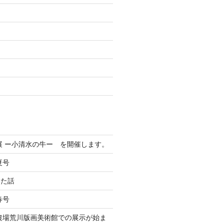
た
展 ー小清水の牛ー を開催します。
夏号
った話
春号
伯農場荒川版画美術館での展示が始ま