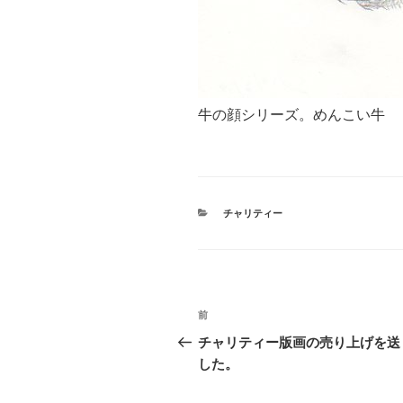
牛の顔シリーズ。めんこい牛
カ
チャリティー
テ
ゴ
リ
ー
投
前
前
稿
の
チャリティー版画の売り上げを送
投
した。
ナ
稿