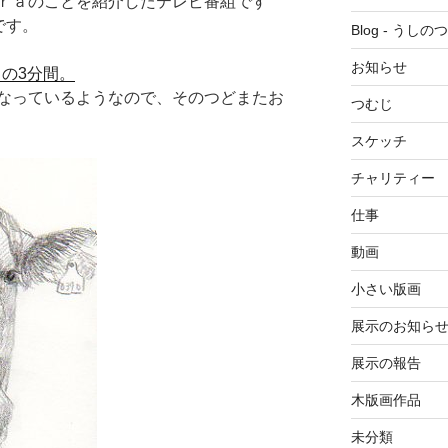
ｒａのことを紹介したテレビ番組です
です。
Blog - うしの
お知らせ
らの3分間。
なっているようなので、そのつどまたお
つむじ
スケッチ
チャリティー
仕事
動画
小さい版画
展示のお知ら
展示の報告
木版画作品
未分類