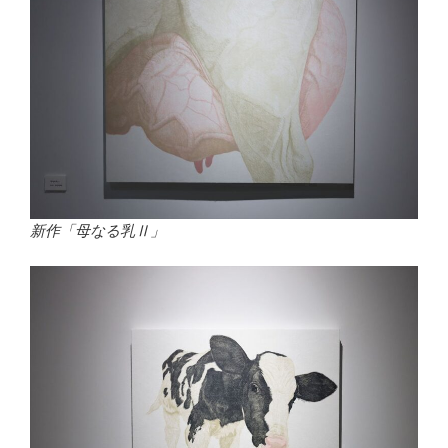
新作「母なる乳Ⅱ」