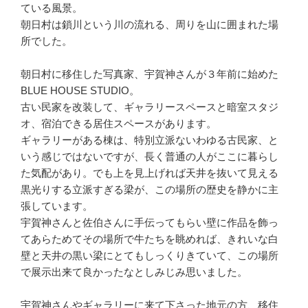
ている風景。
朝日村は鎖川という川の流れる、周りを山に囲まれた場
所でした。
朝日村に移住した写真家、宇賀神さんが３年前に始めた
BLUE HOUSE STUDIO。
古い民家を改装して、ギャラリースペースと暗室スタジ
オ、宿泊できる居住スペースがあります。
ギャラリーがある棟は、特別立派ないわゆる古民家、と
いう感じではないですが、長く普通の人がここに暮らし
た気配があり。でも上を見上げれば天井を抜いて見える
黒光りする立派すぎる梁が、この場所の歴史を静かに主
張しています。
宇賀神さんと佐伯さんに手伝ってもらい壁に作品を飾っ
てあらためてその場所で牛たちを眺めれば、きれいな白
壁と天井の黒い梁にとてもしっくりきていて、この場所
で展示出来て良かったなとしみじみ思いました。
宇賀神さんやギャラリーに来て下さった地元の方、移住