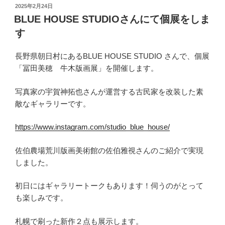
投
2025年2月24日
稿
BLUE HOUSE STUDIOさんにて個展をしま
日:
す
長野県朝日村にあるBLUE HOUSE STUDIO さんで、個展
「冨田美穂 牛木版画展」を開催します。
写真家の宇賀神拓也さんが運営する古民家を改装した素
敵なギャラリーです。
https://www.instagram.com/studio_blue_house/
佐伯農場荒川版画美術館の佐伯雅視さんのご紹介で実現
しました。
初日にはギャラリートークもあります！伺うのがとって
も楽しみです。
札幌で刷った新作２点も展示します。