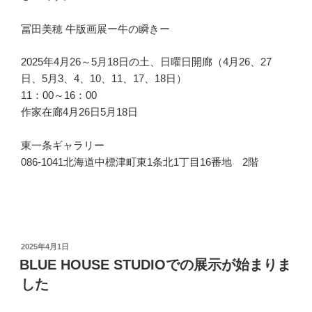
冨田美穂 牛版画展ー牛の瞬きー
2025年4月26～5月18日の土、日曜日開廊（4月26、27
日、5月3、4、10、11、17、18日）
11：00～16：00
作家在廊4月26日5月18日
東一条ギャラリー
086-1041北海道中標津町東1条北1丁目16番地 2階
投
2025年4月1日
稿
BLUE HOUSE STUDIOでの展示が始まりま
日:
した