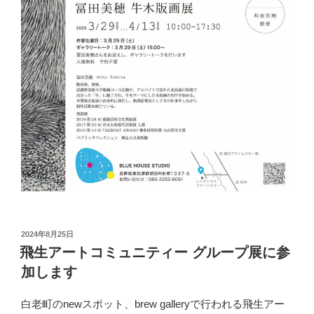
投
2024年8月25日
稿
飛生アートコミュニティー グループ展に参
日:
加します
白老町のnewスポット、brew galleryで行われる飛生アー