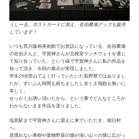
うしーる、ポストカードに加え、佐伯農場グッズも販売
しています！
いつも荒川版画美術館でお世話になっている、佐伯農場
の佐伯さんと、宇賀神さんが北根室ランチウェイを通じ
て知り合っていた、という縁で宇賀神さんに私の作品を
知って頂き、今回の展示が実現しました。
学生の頃登山でよく行っていたいた長野県ではありまし
たが、ずいぶん時間も経ちましたし全く土地勘も無いに
等しく。
せっかくお誘い頂いたから、という事でどんなところか
わからないまま作品を送りました。
塩尻駅まで宇賀神さんに迎えに来ていただき、朝日村
へ。
見慣れない果樹や葉物野菜の畑が深い山々の懐に広がっ