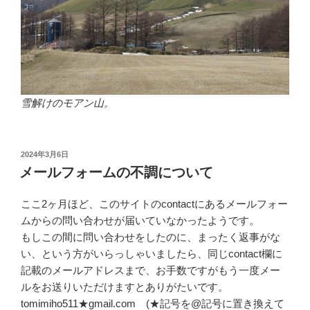
雪解けのモアン山。
投
2024年3月6日
稿
メールフォームの不調について
日:
ここ2ヶ月ほど、このサイトのcontactにあるメールフォー
ムからの問い合わせが届いていなかったようです。
もしこの間に問い合わせをしたのに、まったく返事がな
い、という方がいらっしゃいましたら、同じcontact欄に
記載のメールアドレスまで、お手数ですがもう一度メー
ルをお送りいただけますとありがたいです。
tomimiho511★gmail.com (★記号を@記号に置き換えて