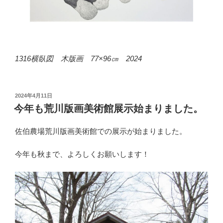
1316横臥図 木版画 77×96㎝ 2024
投
2024年4月11日
稿
今年も荒川版画美術館展示始まりました。
日:
佐伯農場荒川版画美術館での展示が始まりました。
今年も秋まで、よろしくお願いします！