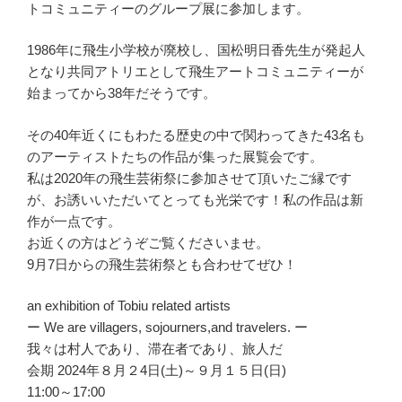
トコミュニティーのグループ展に参加します。
1986年に飛生小学校が廃校し、国松明日香先生が発起人
となり共同アトリエとして飛生アートコミュニティーが
始まってから38年だそうです。
その40年近くにもわたる歴史の中で関わってきた43名も
のアーティストたちの作品が集った展覧会です。
私は2020年の飛生芸術祭に参加させて頂いたご縁です
が、お誘いいただいてとっても光栄です！私の作品は新
作が一点です。
お近くの方はどうぞご覧くださいませ。
9月7日からの飛生芸術祭とも合わせてぜひ！
an exhibition of Tobiu related artists
ー We are villagers, sojourners,and travelers. ー
我々は村人であり、滞在者であり、旅人だ
会期 2024年８月２4日(土)～９月１５日(日)
11:00～17:00