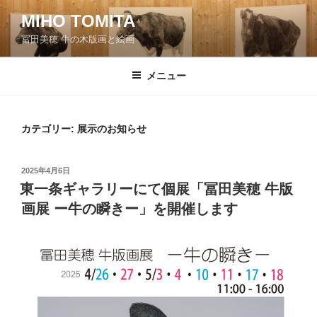
コ
MIHO TOMITA
ン
冨田美穂 牛の木版画と絵画
テ
ン
ツ
メニュー
へ
ス
キ
カテゴリー:
展示のお知らせ
ッ
プ
投
2025年4月6日
稿
東一条ギャラリーにて個展「冨田美穂 牛版
日:
画展 ー牛の瞬きー」を開催します