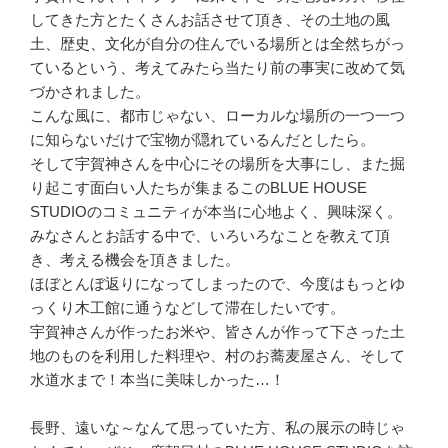
してきた方とたくさんお話させて頂き、その土地の風
土、歴史、文化が自分の住んでいる場所とは全然ちがっ
ているという、考えてみたら当たり前の事実に改めて気
づかされました。
こんな風に、都市じゃない、ローカルな場所の一つ一つ
に知らないだけで宝物が隠れているんだとしたら。
そして宇賀神さんを中心にその場所を大事にし、また掘
り起こす面白い人たちが集まるこのBLUE HOUSE
STUDIOのコミュニティが本当に心地よく、興味深く。
みなさんとお話する中で、いろいろなことを教えて頂
き、考える機会を頂きました。
ほぼとんぼ返りになってしまったので、今度はもっとゆ
っくり木工館に通うなどして滞在したいです。
宇賀神さんが作ったお米や、皆さんが作って下さった土
地のものを利用した料理や、村のお蕎麦屋さん、そして
水道水まで！本当に美味しかった…！
長野、遠いな～なんて思っていた方、私の展示の時じゃ